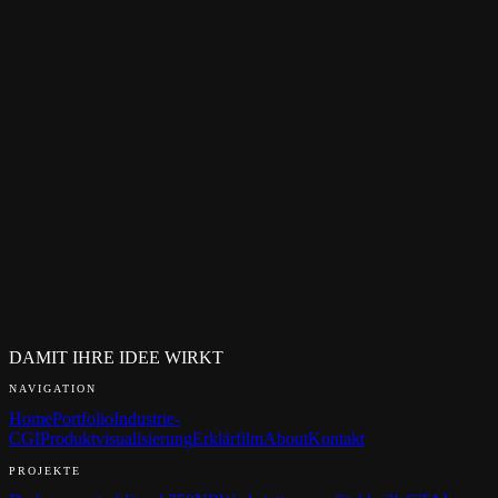
Ihre Daten werden ausschließlich zur Bearbeitung Ihrer Anfrage
verwendet.
Datenschutz
HÄUFIGE FRAGEN
Wie lange dauert die Produktion eines Erklärfilms?
Was kostet ein professioneller Erklärfilm?
Was unterscheidet einen ADC-prämierten Film von einem
Standard-Erklärfilm?
Wie viele Korrekturschleifen sind inklusive?
Was brauche ich für den Start?
Produzieren Sie auch mehrsprachige Versionen?
Wer schreibt das Skript?
DAMIT IHRE IDEE WIRKT
NAVIGATION
Home
Portfolio
Industrie-
CGI
Produktvisualisierung
Erklärfilm
About
Kontakt
PROJEKTE