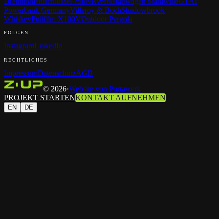
Drehmomentschlüssel 750NR
Werkstattwagen Stahlwille
GTAI
Powerbank Germany
Villeroy & Boch
Shadowbrook
Whiskey
Fujifilm X100V
Outdoor Pergola
FOLGEN
Instagram
LinkedIn
RECHTLICHES
Impressum
Datenschutz
AGB
©
2026
·
Website von Portawerk
PROJEKT STARTEN
KONTAKT AUFNEHMEN
EN
DE