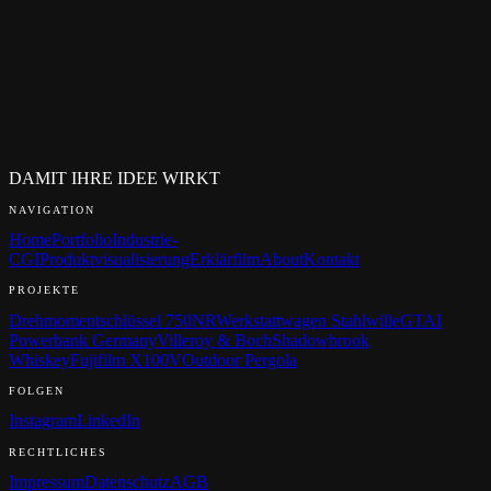
Wie schnell antworten Sie auf Anfragen?
Wie läuft ein Erstgespräch ab?
Muss ich schon ein fertiges Briefing haben?
Arbeiten Sie mit NDA?
Wer ist mein Ansprechpartner?
In welchen Sprachen arbeiten Sie?
DAMIT IHRE IDEE WIRKT
NAVIGATION
Home
Portfolio
Industrie-
CGI
Produktvisualisierung
Erklärfilm
About
Kontakt
PROJEKTE
Drehmomentschlüssel 750NR
Werkstattwagen Stahlwille
GTAI
Powerbank Germany
Villeroy & Boch
Shadowbrook
Whiskey
Fujifilm X100V
Outdoor Pergola
FOLGEN
Instagram
LinkedIn
RECHTLICHES
Impressum
Datenschutz
AGB