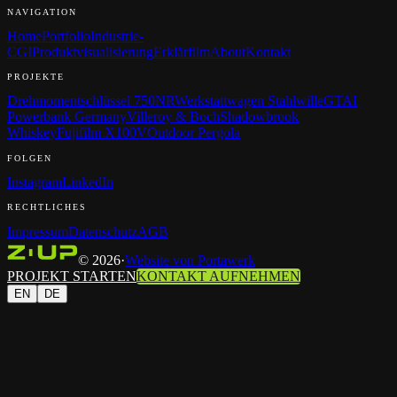
NAVIGATION
Home
Portfolio
Industrie-
CGI
Produktvisualisierung
Erklärfilm
About
Kontakt
PROJEKTE
Drehmomentschlüssel 750NR
Werkstattwagen Stahlwille
GTAI
Powerbank Germany
Villeroy & Boch
Shadowbrook
Whiskey
Fujifilm X100V
Outdoor Pergola
FOLGEN
Instagram
LinkedIn
RECHTLICHES
Impressum
Datenschutz
AGB
©
2026
·
Website von Portawerk
PROJEKT STARTEN
KONTAKT AUFNEHMEN
EN
DE