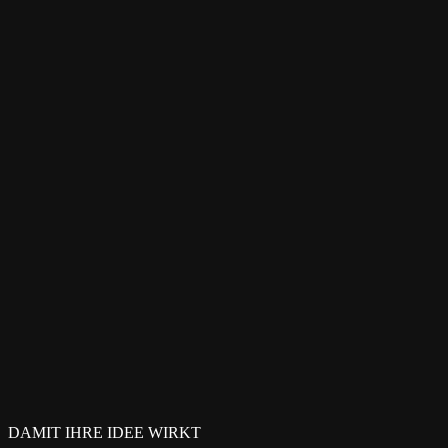
PREVIOUS PROJECT
Revonte One
NEXT PROJECT
Global One
DAMIT IHRE IDEE WIRKT