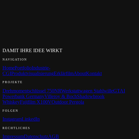
Wie schnell antworten Sie auf Anfragen?
Wie läuft ein Erstgespräch ab?
Muss ich schon ein fertiges Briefing haben?
Arbeiten Sie mit NDA?
Wer ist mein Ansprechpartner?
In welchen Sprachen arbeiten Sie?
DAMIT IHRE IDEE WIRKT
NAVIGATION
Home
Portfolio
Industrie-
CGI
Produktvisualisierung
Erklärfilm
About
Kontakt
PROJEKTE
Drehmomentschlüssel 750NR
Werkstattwagen Stahlwille
GTAI
Powerbank Germany
Villeroy & Boch
Shadowbrook
Whiskey
Fujifilm X100V
Outdoor Pergola
FOLGEN
Instagram
LinkedIn
RECHTLICHES
Impressum
Datenschutz
AGB