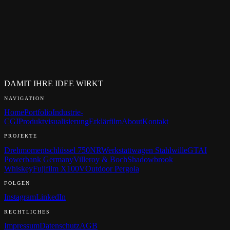
Wie schnell antworten Sie auf Anfragen?
Wie läuft ein Erstgespräch ab?
Muss ich schon ein fertiges Briefing haben?
Arbeiten Sie mit NDA?
Wer ist mein Ansprechpartner?
In welchen Sprachen arbeiten Sie?
DAMIT IHRE IDEE WIRKT
NAVIGATION
Home
Portfolio
Industrie-
CGI
Produktvisualisierung
Erklärfilm
About
Kontakt
PROJEKTE
Drehmomentschlüssel 750NR
Werkstattwagen Stahlwille
GTAI
Powerbank Germany
Villeroy & Boch
Shadowbrook
Whiskey
Fujifilm X100V
Outdoor Pergola
FOLGEN
Instagram
LinkedIn
RECHTLICHES
Impressum
Datenschutz
AGB